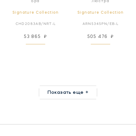
Бра
Люстра
Signature Collection
Signature Collection
CHD2083AB/NRT-L
ARN5345PN/EB-L
53 865
₽
505 476
₽
Показать еще +