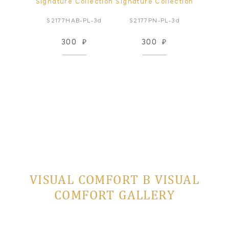
ollection
Signature Collection
Signature Collection
Signatur
-PL-3d
S2177HAB-PL-3d
S2177PN-PL-3d
S5161
₽
300
₽
300
₽
3
VISUAL COMFORT В VISUAL
COMFORT GALLERY