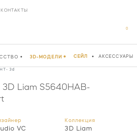
КОНТАКТЫ
0
•
•
•
СЕЙЛ
АКСЕССУАРЫ
УССТВО
3D-МОДЕЛИ
HT- 3d
к 3D Liam
S5640HAB-
t
изайнер
Коллекция
tudio VC
3D Liam