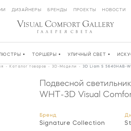
ИИ
ДИЗАЙНЕРЫ
БРЕНДЫ
ПРОЕКТЫ
НОВОСТИ
V
C
G
ISUAL
OMFORT
ALLERY
ГАЛЕРЕЯ
СВЕТА
•
•
•
ЛЮСТРЫ
ТОРШЕРЫ
УЛИЧНЫЙ СВЕТ
ИСК
ая
-
Каталог товаров
-
3D-Модели
-
3D Liam S 5640HAB-W
Подвесной светильни
WHT-3D
Visual Comfor
Бренд
Д
Signature Collection
S