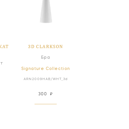
КАТ
3D CLARKSON
Бра
ат
Signature Collection
ARN2009HAB/WHT_3d
300
₽