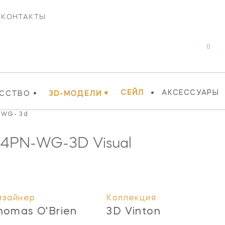
КОНТАКТЫ
0
•
•
•
СЕЙЛ
АКСЕССУАРЫ
УССТВО
3D-МОДЕЛИ
-WG- 3d
14PN-WG-3D
Visual
изайнер
Коллекция
homas O'Brien
3D Vinton