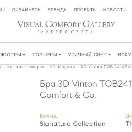
ИИ
ДИЗАЙНЕРЫ
БРЕНДЫ
ПРОЕКТЫ
НОВОСТИ
V
C
G
ISUAL
OMFORT
ALLERY
ГАЛЕРЕЯ
СВЕТА
•
•
•
ЛЮСТРЫ
ТОРШЕРЫ
УЛИЧНЫЙ СВЕТ
ИСК
я
-
Каталог товаров
-
3D-Модели
-
3D Vinton TOB 2414PN
Бра 3D Vinton
TOB24
Comfort & Co.
Бренд
Д
Signature Collection
T