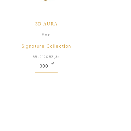
3D AURA
Бра
Signature Collection
BBL2120BZ_3d
₽
300