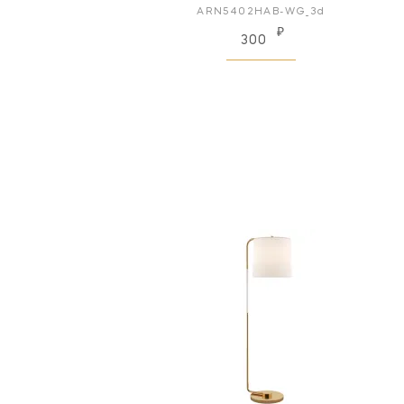
ARN5402HAB-WG_3d
₽
300