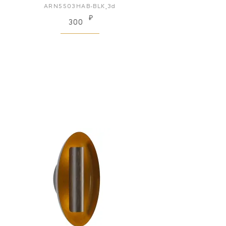
ARN5503HAB-BLK_3d
₽
300