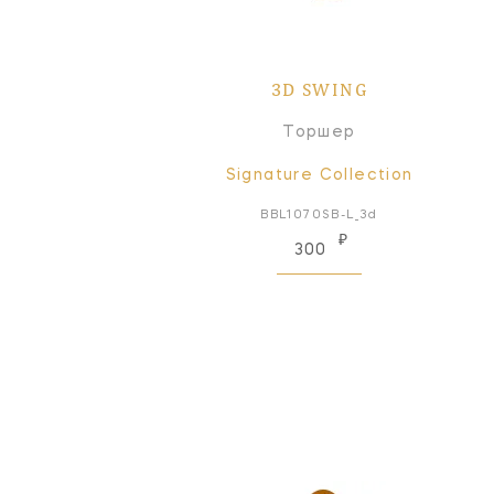
3D SWING
Торшер
Signature Collection
BBL1070SB-L_3d
₽
300