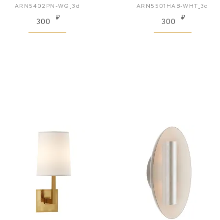
ARN5402PN-WG_3d
ARN5501HAB-WHT_3d
₽
₽
300
300