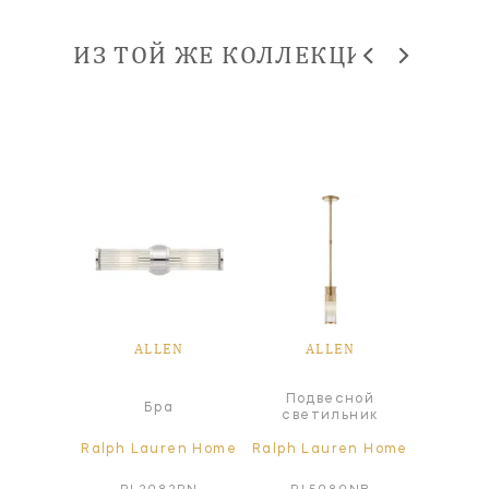
ИЗ ТОЙ ЖЕ КОЛЛЕКЦИИ
EN
ALLEN
ALLEN
A
Подвесной
Под
а
Бра
светильник
све
ren Home
Ralph Lauren Home
Ralph Lauren Home
Ralph L