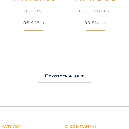
Ralph Lauren Home
Ralph Lauren Home
RL2093NB
RL2330CG/NB-L
106 926
₽
98 814
₽
Показать еще +
КАТАЛОГ
О КОМПАНИИ