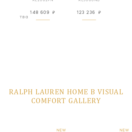
7PN
RL2082PN
RL5080NB
RL
148 609
₽
123 236
₽
123
оизводства
RALPH LAUREN HOME В VISUAL
COMFORT GALLERY
NEW
NEW