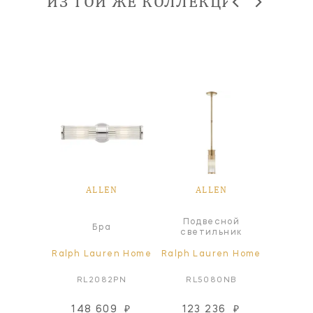
ИЗ ТОЙ ЖЕ КОЛЛЕКЦИИ
EN
ALLEN
ALLEN
A
Подвесной
Под
а
Бра
светильник
све
ren Home
Ralph Lauren Home
Ralph Lauren Home
Ralph L
7PN
RL2082PN
RL5080NB
RL
148 609
₽
123 236
₽
123