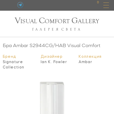
0
V
C
G
ISUAL
OMFORT
ALLERY
ГАЛЕРЕЯ
СВЕТА
Бра Ambar
S2944CG/HAB
Visual Comfort
Бренд
Дизайнер
Коллекция
Signature
Ian K. Fowler
Ambar
Collection