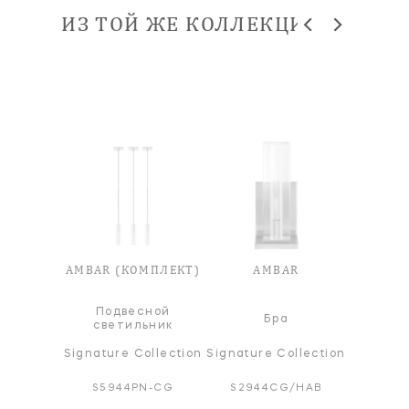
ИЗ ТОЙ ЖЕ КОЛЛЕКЦИИ
AR
AMBAR (КОМПЛЕКТ)
AMBAR
A
Подвесной
а
Бра
Настол
светильник
ollection
Signature Collection
Signature Collection
Signatur
G/PN
S5944PN-CG
S2944CG/HAB
S39