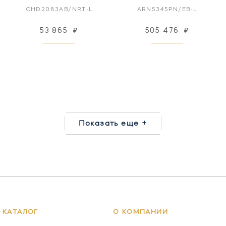
CHD2083AB/NRT-L
ARN5345PN/EB-L
53 865
₽
505 476
₽
Показать еще +
КАТАЛОГ
О КОМПАНИИ