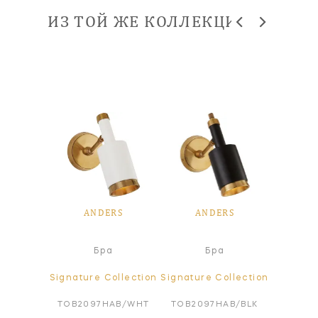
ИЗ ТОЙ ЖЕ КОЛЛЕКЦИИ
RS
ANDERS
ANDERS
A
All
Бра
Бра
ollection
Signature Collection
Signature Collection
Signatur
71BS
TOB2097HAB/WHT
TOB2097HAB/BLK
TOB