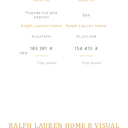
Подсветка для
я лампа
Бра
картин
ren Home
Ralph Lauren Home
Ralph Lauren Home
Ralph L
0NB
RL2276PN
RL2252NB
RL
163 391
₽
154 413
₽
154
оизводства
Под заказ
Под заказ
RALPH LAUREN HOME В VISUAL