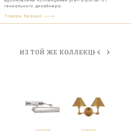
вдохновлены коллекциями pret-a-porter от
гениального дизайнера.
Товары бренда
ИЗ ТОЙ ЖЕ КОЛЛЕКЦИИ
TE
ANETTE
ANETTE
A