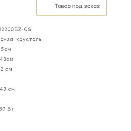
Товар под заказ
H2200BZ-CG
онза, хрусталь
.5см
.43см
.2 см
.43 см
60 Вт