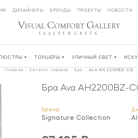
ИИ
ДИЗАЙНЕРЫ
БРЕНДЫ
ПРОЕКТЫ
НОВОСТИ
V
C
G
ISUAL
OMFORT
ALLERY
ГАЛЕРЕЯ
СВЕТА
•
•
•
ЛЮСТРЫ
ТОРШЕРЫ
УЛИЧНЫЙ СВЕТ
ИСК
Главная
-
Каталог товаров
-
Бра
-
Ava AH 2200BZ-CG
Бра Ava
AH2200BZ-C
Бренд
Д
Signature Collection
A