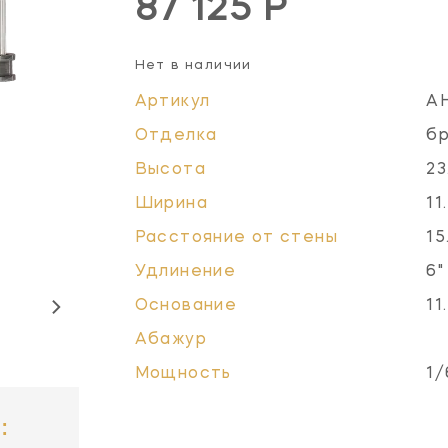
87 125 Р
Нет в наличии
Артикул
A
Отделка
бр
Высота
23
Ширина
11
Расстояние от стены
15
Удлинение
6"
Основание
11
Абажур
Мощность
1/
: