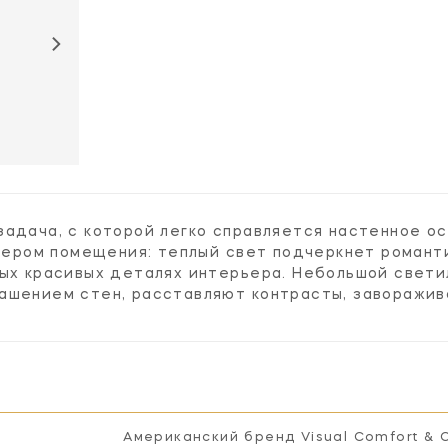
AH2200PN-CG
задача, с которой легко справляется настенное о
ктером помещения: теплый свет подчеркнет романти
мых красивых деталях интерьера. Небольшой свети
ашением стен, расставляют контрасты, заворажи
Американский бренд Visual Comfort & 