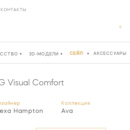
КОНТАКТЫ
0
•
•
•
СЕЙЛ
АКСЕССУАРЫ
УССТВО
3D-МОДЕЛИ
G
Visual Comfort
изайнер
Коллекция
lexa Hampton
Ava