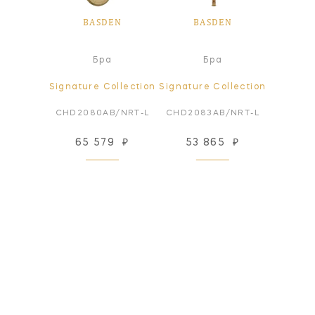
EN
BASDEN
BASDEN
B
ра
Бра
Бра
Л
ollection
Signature Collection
Signature Collection
Signatur
N/BRT-L
CHD2080AB/NRT-L
CHD2083AB/NRT-L
CHC508
84
₽
65 579
₽
53 865
₽
244
 заказ