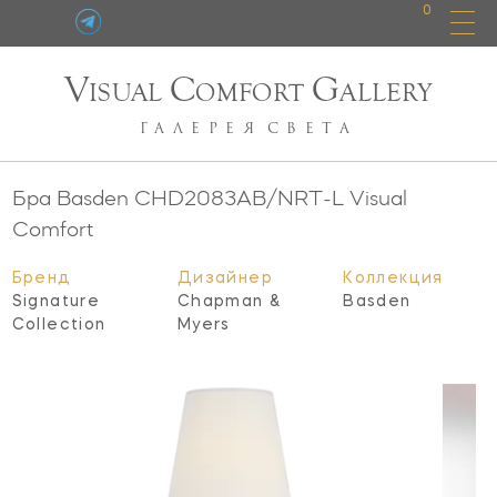
0
V
C
G
ISUAL
OMFORT
ALLERY
ГАЛЕРЕЯ
СВЕТА
Бра Basden
CHD2083AB/NRT-L
Visual
Comfort
Бренд
Дизайнер
Коллекция
Signature
Chapman &
Basden
Collection
Myers