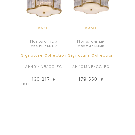
IL
BASIL
BASIL
B
Потолочный
Потолочный
Пот
абажур
светильник
светильник
све
ollection
Signature Collection
Signature Collection
Signatur
6GM
AH4014NB/CG-FG
AH4015NB/CG-FG
AH401
130 217
₽
179 550
₽
179
оизводства