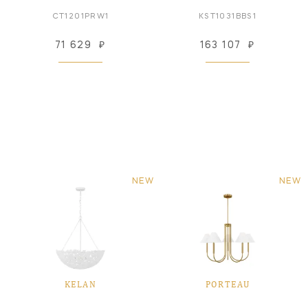
CT1201PRW1
KST1031BBS1
71 629
₽
163 107
₽
NEW
NEW
KELAN
PORTEAU