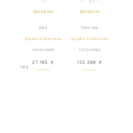
HAM
BECKHAM
BECKHAM
BE
ер
Бра
Люстра
lection
Studio Collection
Studio Collection
Studio
BBS1*
TW1042BBS
TC1034BBS
TV1
27 185
₽
132 298
₽
44
оизводства