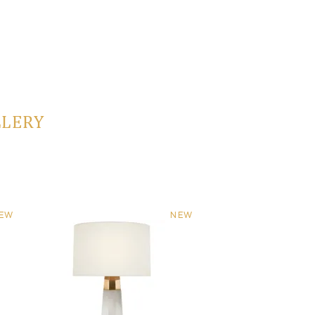
LLERY
EW
NEW