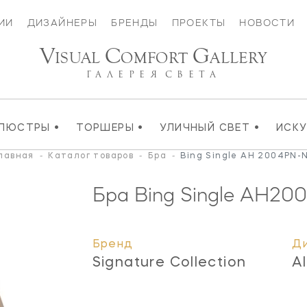
ИИ
ДИЗАЙНЕРЫ
БРЕНДЫ
ПРОЕКТЫ
НОВОСТИ
V
C
G
ISUAL
OMFORT
ALLERY
ГАЛЕРЕЯ
СВЕТА
•
•
•
ЛЮСТРЫ
ТОРШЕРЫ
УЛИЧНЫЙ СВЕТ
ИСК
лавная
-
Каталог товаров
-
Бра
-
Bing Single AH 2004PN-
Бра Bing Single
AH200
Бренд
Д
Signature Collection
A