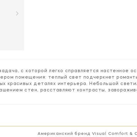
задача, с которой легко справляется настенное о
ктером помещения: теплый свет подчеркнет романти
мых красивых деталях интерьера. Небольшой свети
ашением стен, расставляют контрасты, заворажи
Американский бренд Visual Comfort & 