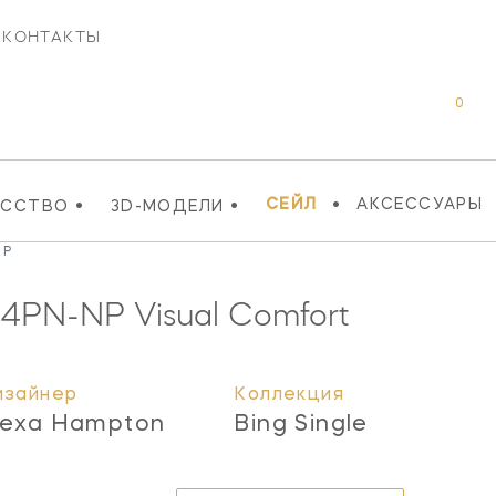
КОНТАКТЫ
0
•
•
•
СЕЙЛ
АКСЕССУАРЫ
УССТВО
3D-МОДЕЛИ
NP
4PN-NP
Visual Comfort
изайнер
Коллекция
lexa Hampton
Bing Single