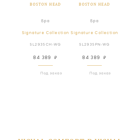
 HEAD
BOSTON HEAD
BOSTON HEAD
BOST
а
Бра
Бра
ollection
Signature Collection
Signature Collection
Signatur
BZ-WG
SL2935CH-WG
SL2935PN-WG
SL29
89
₽
84 389
₽
84 389
₽
84
 заказ
Под заказ
Под заказ