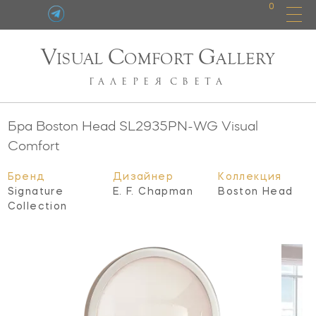
0
V
C
G
ISUAL
OMFORT
ALLERY
ГАЛЕРЕЯ
СВЕТА
Бра Boston Head
SL2935PN-WG
Visual
Comfort
Бренд
Дизайнер
Коллекция
Signature
E. F. Chapman
Boston Head
Collection