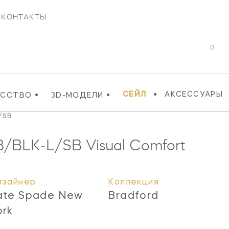
КОНТАКТЫ
0
•
•
•
СЕЙЛ
АКСЕССУАРЫ
УССТВО
3D-МОДЕЛИ
/SB
B/BLK-L/SB
Visual Comfort
изайнер
Коллекция
ate Spade New
Bradford
ork