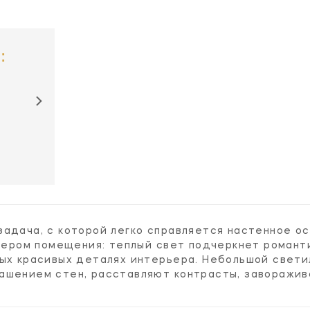
:
KS2120SB /
KS2120SB /
BLK-L / SB
CRE-L / SB
задача, с которой легко справляется настенное о
ктером помещения: теплый свет подчеркнет романти
мых красивых деталях интерьера. Небольшой свети
ашением стен, расставляют контрасты, заворажи