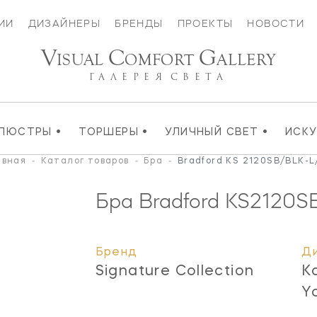
ИИ
ДИЗАЙНЕРЫ
БРЕНДЫ
ПРОЕКТЫ
НОВОСТИ
V
C
G
ISUAL
OMFORT
ALLERY
ГАЛЕРЕЯ
СВЕТА
•
•
•
ЛЮСТРЫ
ТОРШЕРЫ
УЛИЧНЫЙ СВЕТ
ИСК
авная
-
Каталог товаров
-
Бра
-
Bradford KS 2120SB/BLK-L
Бра Bradford
KS2120S
Бренд
Д
Signature Collection
K
Y