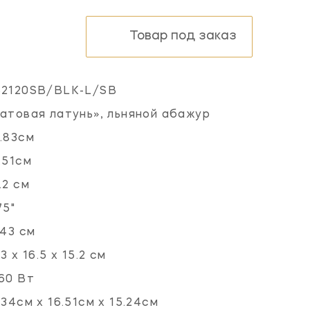
Товар под заказ
S2120SB/BLK-L/SB
атовая латунь», льняной абажур
.83см
.51см
.2 см
75"
.43 см
.3 х 16.5 х 15.2 см
60 Вт
.34см x 16.51см x 15.24см