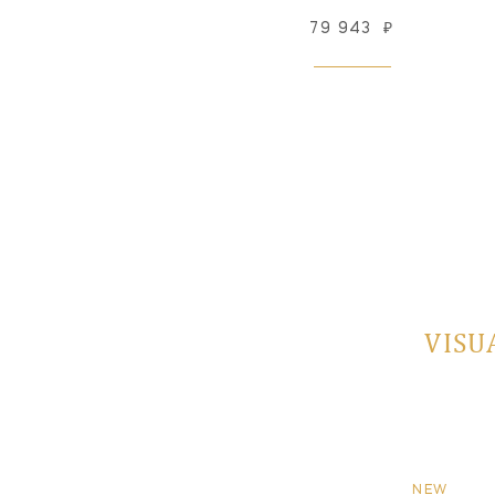
79 943
₽
Снят с производства
VISU
NEW