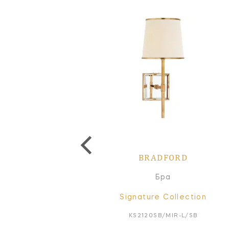
BRADFORD
BRADFORD
Бра
Бра
Signature Collection
Signature Collection
KS2120SB/MIR-L/SB*
KS2120SB/MIR-L/SB