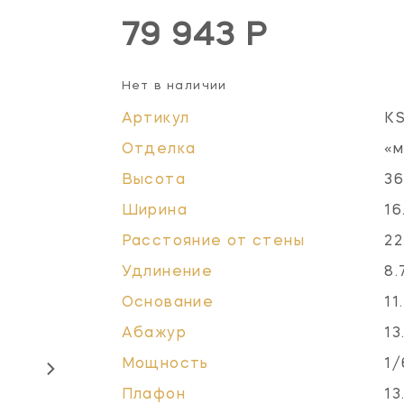
79 943 Р
Нет в наличии
Артикул
K
Отделка
«м
Высота
36
Ширина
16
Расстояние от стены
22
Удлинение
8.
Основание
11
Абажур
13
Мощность
1/
Плафон
13