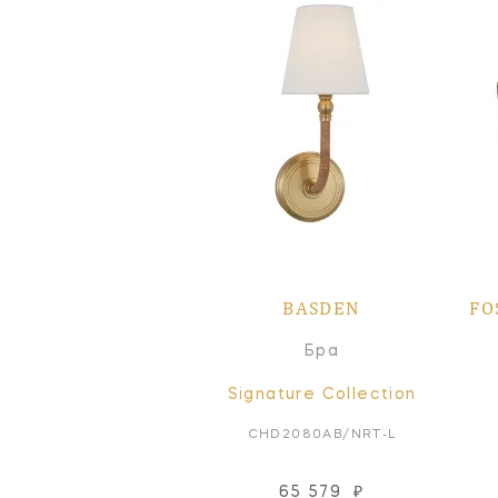
BASDEN
FO
Бра
Signature Collection
CHD2080AB/NRT-L
65 579
₽