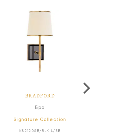
BRADFORD
BRADFORD
Бра
Бра
Signature Collection
Signature Collectio
KS2120SB/BLK-L/SB
KS2120SB/CRE-L/SB