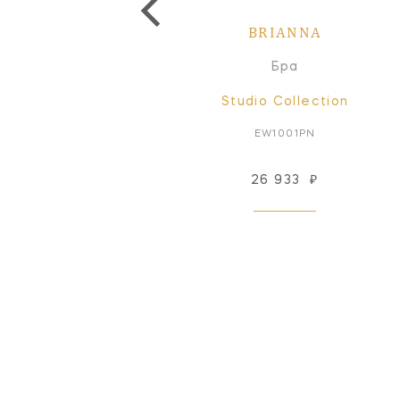
BRIANNA
BRIANNA
инейный светильник
Бра
Studio Collection
Studio Collection
EC10614AI
EW1001PN
262 143
₽
26 933
₽
Под заказ