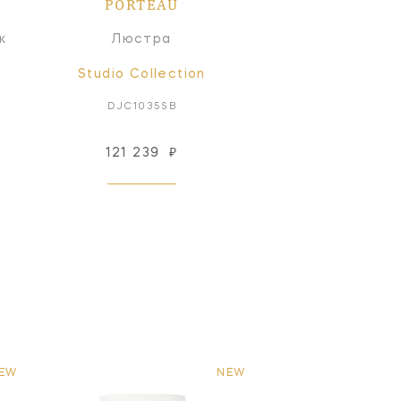
PORTEAU
к
Люстра
Studio Collection
DJC1035SB
121 239
₽
EW
NEW