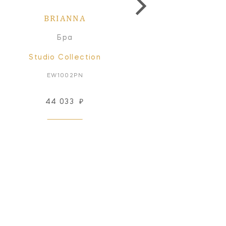
BRIANNA
BRIANNA
Бра
Бра
Studio Collection
Studio Collection
EW1002PN
EW1001AI
44 033
₽
26 933
₽