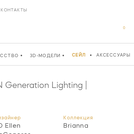
КОНТАКТЫ
0
•
•
•
СЕЙЛ
АКСЕССУАРЫ
УССТВО
3D-МОДЕЛИ
N
Generation Lighting |
изайнер
Коллекция
D Ellen
Brianna