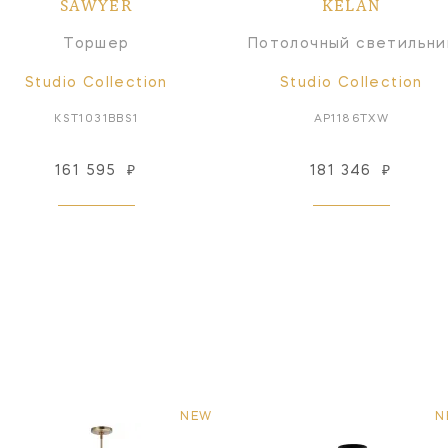
SAWYER
KELAN
Торшер
Потолочный светильни
Studio Collection
Studio Collection
KST1031BBS1
AP1186TXW
161 595
₽
181 346
₽
NEW
N