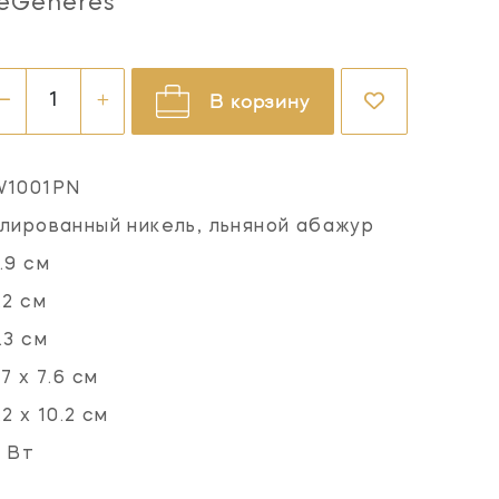
eGeneres
В корзину
W1001PN
лированный никель, льняной абажур
.9 см
.2 см
.3 см
.7 х 7.6 см
.2 х 10.2 см
 Вт