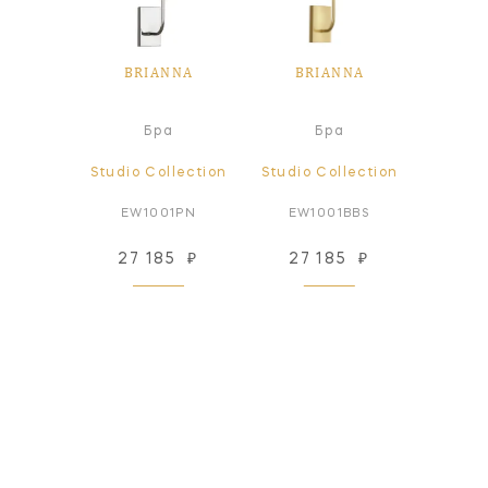
NNA
BRIANNA
BRIANNA
BR
ный
Бра
Бра
ьник
lection
Studio Collection
Studio Collection
Studio
14AI
EW1001PN
EW1001BBS
EW1
96
₽
27 185
₽
27 185
₽
44
 заказ