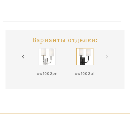
Варианты отделки:
ew1002bbs
ew1002pn
ew1002ai