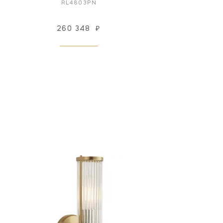
RL4803PN
260 348
₽