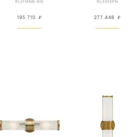
RL2116NB-WG
RL3345PN
195 710
₽
277 448
₽