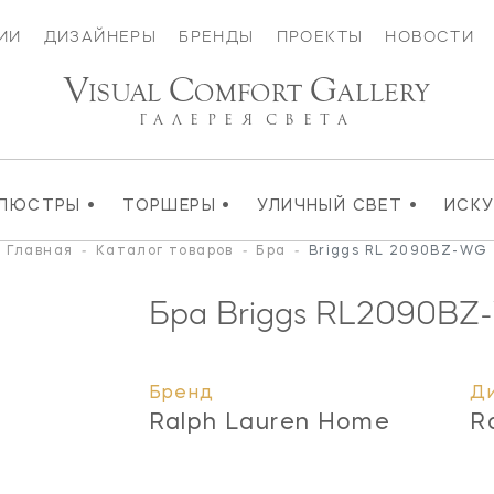
ИИ
ДИЗАЙНЕРЫ
БРЕНДЫ
ПРОЕКТЫ
НОВОСТИ
V
C
G
ISUAL
OMFORT
ALLERY
ГАЛЕРЕЯ
СВЕТА
•
•
•
ЛЮСТРЫ
ТОРШЕРЫ
УЛИЧНЫЙ СВЕТ
ИСК
Главная
-
Каталог товаров
-
Бра
-
Briggs RL 2090BZ-WG
Бра Briggs
RL2090BZ
Бренд
Д
Ralph Lauren Home
R