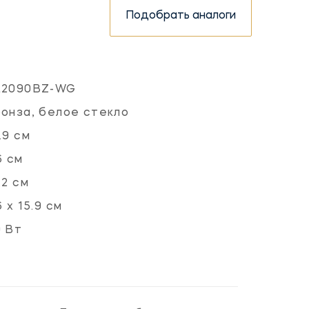
Подобрать аналоги
L2090BZ-WG
онза, белое стекло
.9 см
6 см
.2 см
6 х 15.9 см
 Вт