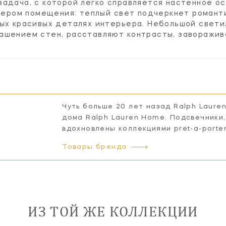
задача, с которой легко справляется настенное о
ктером помещения: теплый свет подчеркнет романти
мых красивых деталях интерьера. Небольшой свети
ашением стен, расставляют контрасты, заворажи
Чуть больше 20 лет назад Ralph Laure
дома Ralph Lauren Home. Подсвечники,
вдохновлены коллекциями pret-a-porte
Товары бренда
ИЗ ТОЙ ЖЕ КОЛЛЕКЦИИ