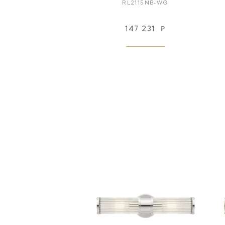
RL2115NB-WG
147 231
₽