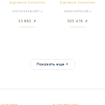
Signature Collection
Signature Collection
CHD2083AB/NRT-L
ARN5345PN/EB-L
53 865
₽
505 476
₽
Показать еще +