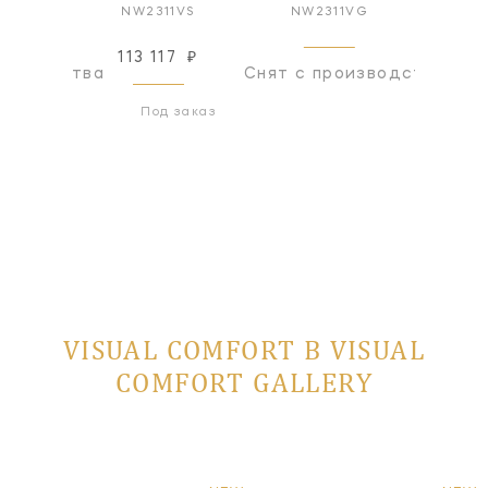
1AI
NW2311VS
NW2311VG
NW
113 117
₽
оизводства
Снят с производства
Снят с
Под заказ
VISUAL COMFORT В VISUAL
COMFORT GALLERY