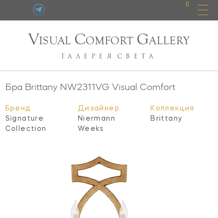
0
V
C
G
ISUAL
OMFORT
ALLERY
ГАЛЕРЕЯ
СВЕТА
Бра Brittany
NW2311VG
Visual Comfort
Бренд
Дизайнер
Коллекция
Signature
Niermann
Brittany
Collection
Weeks