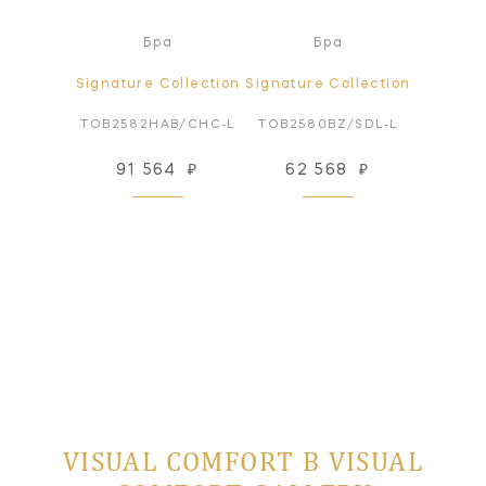
а
Бра
Бра
ollection
Signature Collection
Signature Collection
Signatur
BZ-WG
TOB2582HAB/CHC-L
TOB2580BZ/SDL-L
TOB2
91
₽
91 564
₽
62 568
₽
40
 заказ
VISUAL COMFORT В VISUAL