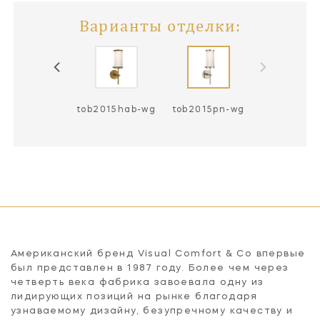
Варианты отделки:
2015bz / hab-
tob2015hab-wg
tob2015pn-wg
wg
Американский бренд Visual Comfort & Co впервые
был представлен в 1987 году. Более чем через
четверть века фабрика завоевала одну из
лидирующих позиций на рынке благодаря
узнаваемому дизайну, безупречному качеству и