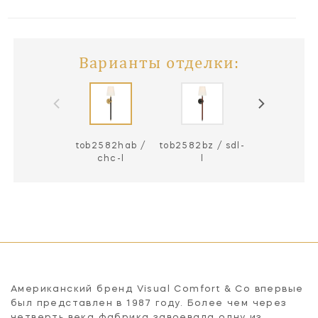
Варианты отделки:
tob2582hab /
tob2582bz / sdl-
tob2582pn
chc-l
l
nat-l
Американский бренд Visual Comfort & Co впервые
был представлен в 1987 году. Более чем через
четверть века фабрика завоевала одну из