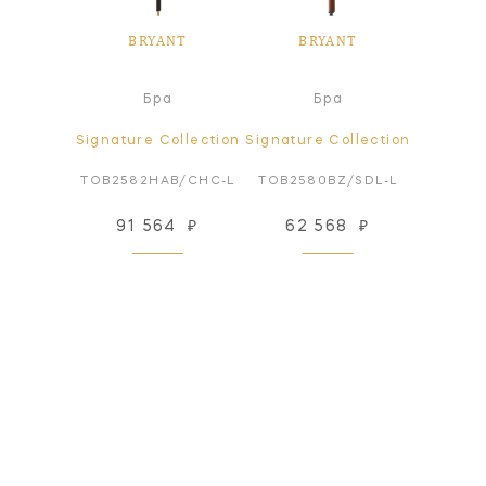
NT
BRYANT
BRYANT
B
а
Бра
Бра
ollection
Signature Collection
Signature Collection
Signatur
BZ-WG
TOB2582HAB/CHC-L
TOB2580BZ/SDL-L
TOB2
91
₽
91 564
₽
62 568
₽
40
 заказ