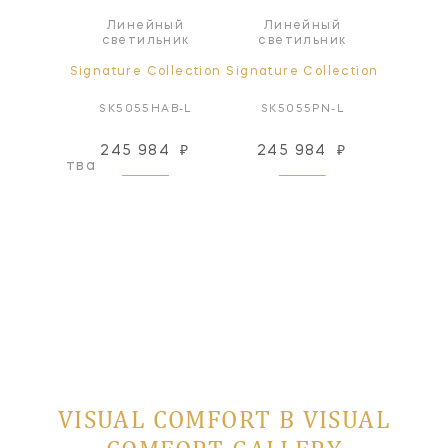
Линейный
Линейный
ра
Л
светильник
светильник
ollection
Signature Collection
Signature Collection
Signatur
AB-NP
SK5055HAB-L
SK5055PN-L
SK50
245 984
₽
245 984
₽
217
оизводства
VISUAL COMFORT В VISUAL