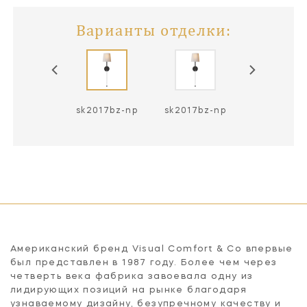
Варианты отделки:
2017an-np
sk2017bz-np
sk2017bz-np
sk2017hab-
Американский бренд Visual Comfort & Co впервые
был представлен в 1987 году. Более чем через
четверть века фабрика завоевала одну из
лидирующих позиций на рынке благодаря
узнаваемому дизайну, безупречному качеству и