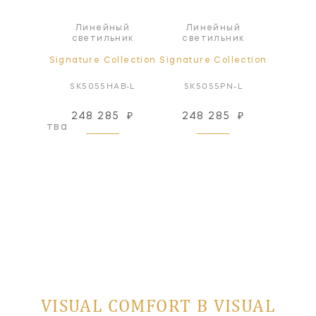
Линейный
Линейный
ра
Л
светильник
светильник
ollection
Signature Collection
Signature Collection
Signatur
AB-NP
SK5055HAB-L
SK5055PN-L
SK50
248 285
₽
248 285
₽
219
оизводства
VISUAL COMFORT В VISUAL