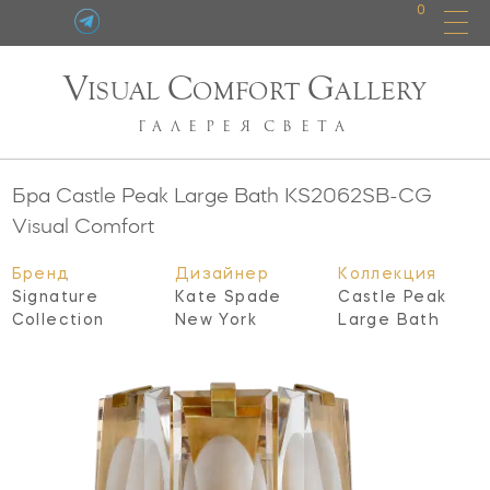
0
V
C
G
ISUAL
OMFORT
ALLERY
ГАЛЕРЕЯ
СВЕТА
Бра Castle Peak Large Bath
KS2062SB-CG
Visual Comfort
Бренд
Дизайнер
Коллекция
Signature
Kate Spade
Castle Peak
Collection
New York
Large Bath