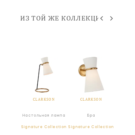
ИЗ ТОЙ ЖЕ КОЛЛЕКЦИИ
SON
CLARKSON
CLARKSON
CL
сной
Настольная лампа
Бра
Т
ьник
ollection
Signature Collection
Signature Collection
Signatur