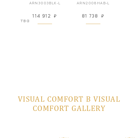
PN/PN
ARN3003BLK-L
ARN2008HAB-L
ARN1
114 912
₽
81 738
₽
163
оизводства
VISUAL COMFORT В VISUAL
COMFORT GALLERY