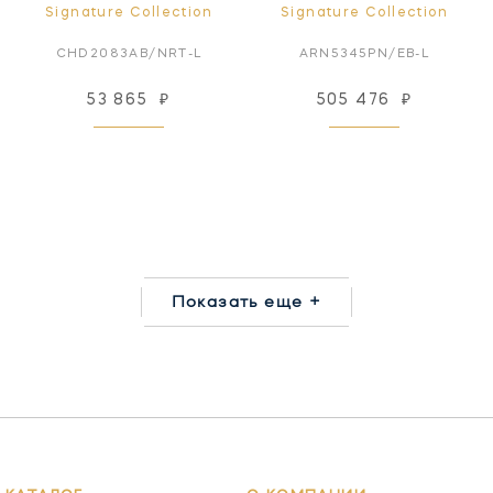
Signature Collection
Signature Collection
CHD2083AB/NRT-L
ARN5345PN/EB-L
53 865
₽
505 476
₽
Показать еще +