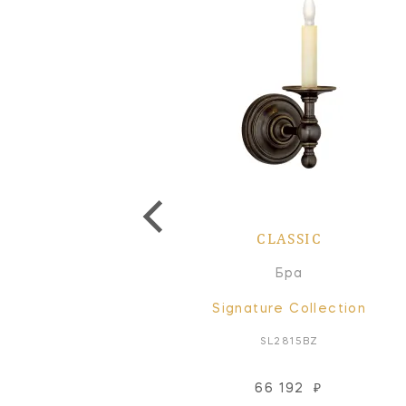
CLASSIC
CLASSIC
Люстра
Бра
Signature Collection
Signature Collection
SL5812PN-L
SL2815BZ
277 282
₽
66 192
₽