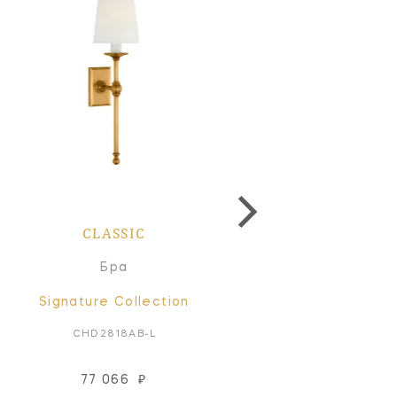
CLASSIC
CLASSIC
Бра
Бра
Signature Collection
Signature Collectio
CHD2818AB-L
CHD2818BZ-L
77 066
₽
77 066
₽