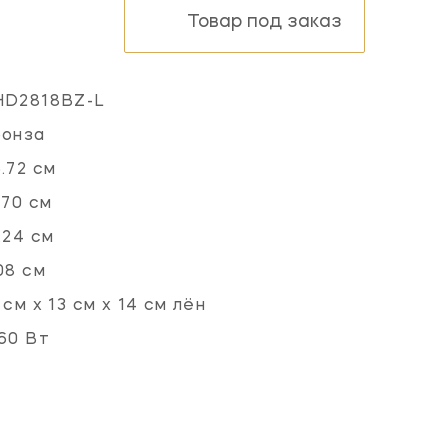
Товар под заказ
HD2818BZ-L
ронза
.72 см
.70 см
.24 см
08 см
 см x 13 см x 14 см лён
60 Вт