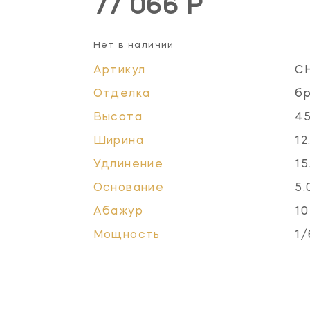
77 066 Р
Нет в наличии
Артикул
C
Отделка
б
Высота
45
Ширина
12
Удлинение
15
Основание
5.
Абажур
10
Мощность
1/