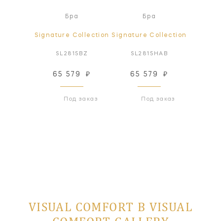
ра
Бра
Бра
ollection
Signature Collection
Signature Collection
Signatur
PN-L
SL2815BZ
SL2815HAB
SL2
12
₽
65 579
₽
65 579
₽
65
 заказ
Под заказ
Под заказ
VISUAL COMFORT В VISUAL