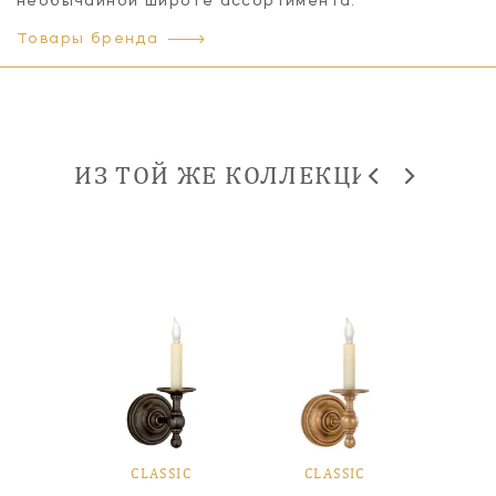
необычайной широте ассортимента.
Товары бренда
ИЗ ТОЙ ЖЕ КОЛЛЕКЦИИ
SIC
CLASSIC
CLASSIC
CL