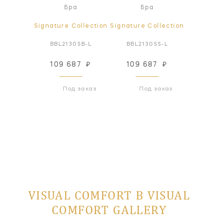
а
Бра
Бра
ollection
Signature Collection
Signature Collection
Signatur
0BZ-L
BBL2130SB-L
BBL2130SS-L
BBL2
87
₽
109 687
₽
109 687
₽
99
 заказ
Под заказ
Под заказ
VISUAL COMFORT В VISUAL
COMFORT GALLERY