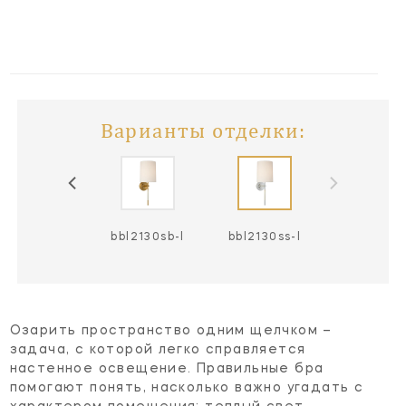
Варианты отделки:
bbl2130bz-l
bbl2130sb-l
bbl2130ss-l
Озарить пространство одним щелчком –
задача, с которой легко справляется
настенное освещение. Правильные бра
помогают понять, насколько важно угадать с