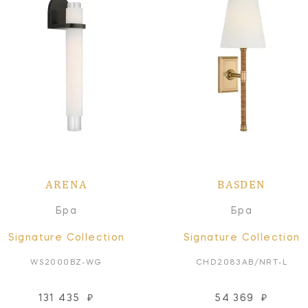
ARENA
BASDEN
Бра
Бра
Signature Collection
Signature Collection
WS2000BZ-WG
CHD2083AB/NRT-L
131 435
₽
54 369
₽