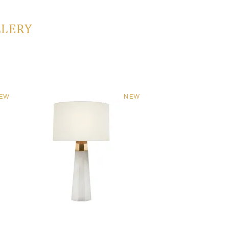
LLERY
EW
NEW