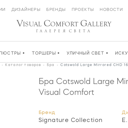
ИИ
ДИЗАЙНЕРЫ
БРЕНДЫ
ПРОЕКТЫ
НОВОСТИ
V
C
G
ISUAL
OMFORT
ALLERY
ГАЛЕРЕЯ
СВЕТА
•
•
•
ЛЮСТРЫ
ТОРШЕРЫ
УЛИЧНЫЙ СВЕТ
ИСК
-
Каталог товаров
-
Бра
-
Cotswold Large Mirrored CHD 1
Бра Cotswold Large Mi
Visual Comfort
Бренд
Д
Signature Collection
E