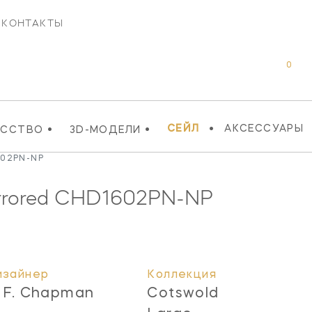
КОНТАКТЫ
0
•
•
•
СЕЙЛ
АКСЕССУАРЫ
УССТВО
3D-МОДЕЛИ
602PN-NP
rrored
CHD1602PN-NP
изайнер
Коллекция
. F. Chapman
Cotswold