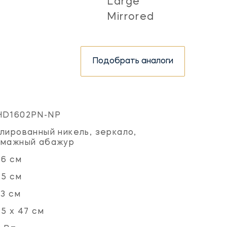
Large
Mirrored
Подобрать аналоги
HD1602PN-NP
лированный никель, зеркало,
умажный абажур
.6 см
.5 см
.3 см
.5 x 47 см