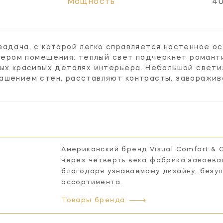
Мощность
40
задача, с которой легко справляется настенное о
ктером помещения: теплый свет подчеркнет романти
мых красивых деталях интерьера. Небольшой свети
ашением стен, расставляют контрасты, заворажи
Американский бренд Visual Comfort & 
через четверть века фабрика завоева
благодаря узнаваемому дизайну, безу
ассортимента.
Товары бренда