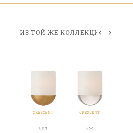
ИЗ ТОЙ ЖЕ КОЛЛЕКЦИИ
ENT
CRESCENT
CRESCENT
CR
я лампа
Бра
Бра
Настол