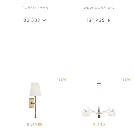
TOB3142HAB
WS2000BZ-WG
82 503
₽
131 435
₽
NEW
NEW
BASDEN
OLINA