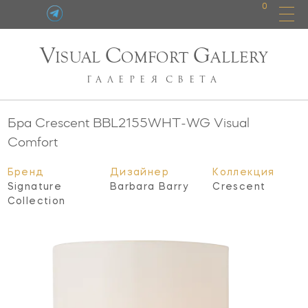
0
V
C
G
ISUAL
OMFORT
ALLERY
ГАЛЕРЕЯ
СВЕТА
Бра Crescent
BBL2155WHT-WG
Visual
Comfort
Бренд
Дизайнер
Коллекция
Signature
Barbara Barry
Crescent
Collection