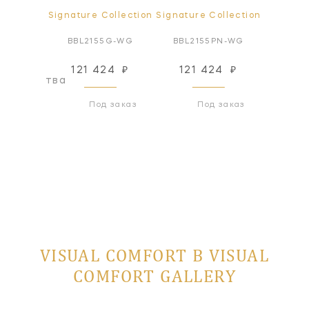
ollection
Signature Collection
Signature Collection
Signatur
Q-NP
BBL2155G-WG
BBL2155PN-WG
MS3
121 424
₽
121 424
₽
291
оизводства
Под заказ
Под заказ
VISUAL COMFORT В VISUAL
COMFORT GALLERY