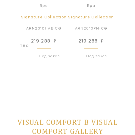
я лампа
Бра
Бра
ollection
Signature Collection
Signature Collection
Signatur
CC-NP
ARN2010HAB-CG
ARN2010PN-CG
ARN2
219 288
₽
219 288
₽
219
оизводства
Под заказ
Под заказ
VISUAL COMFORT В VISUAL
COMFORT GALLERY