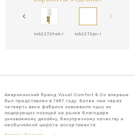
ob2272bz /
tob2272hab-l
tob2272pn-l
hab-l
Американский бренд Visual Comfort & Co впервые
был представлен в 1987 году. Более чем через
четверть века фабрика завоевала одну из
лидирующих позиций на рынке благодаря
узнаваемому дизайну, безупречному качеству и
необычайной широте ассортимента.