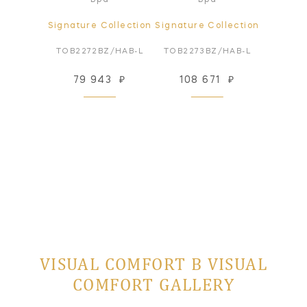
ollection
Signature Collection
Signature Collection
Signatur
2PN-L
TOB2272BZ/HAB-L
TOB2273BZ/HAB-L
TOB2
43
₽
79 943
₽
108 671
₽
79
 заказ
VISUAL COMFORT В VISUAL
COMFORT GALLERY