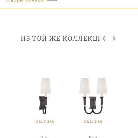
Товары бренда
ИЗ ТОЙ ЖЕ КОЛЛЕКЦИИ
HIA
DELPHIA
DELPHIA
DE
а
Бра
Бра