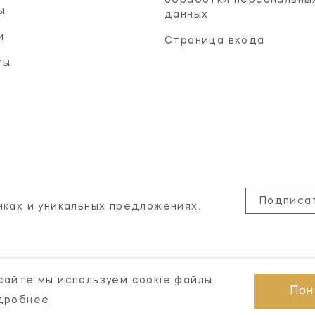
обработки персональны
ы
данных
и
Страница входа
ты
Подписа
нках и уникальных предложениях.
сайте мы используем cookie файлы
Пон
дробнее
© 2026 Visual Comfort Gallery