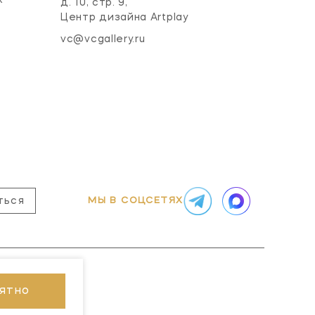
х
д. 10, стр. 9,
Центр дизайна Artplay
vc@vcgallery.ru
МЫ В СОЦСЕТЯХ
ться
ятно