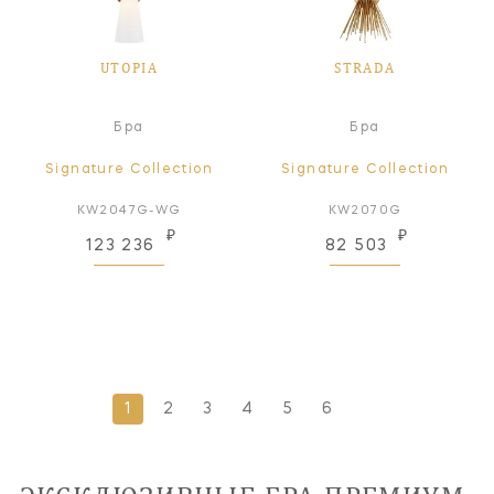
UTOPIA
STRADA
Бра
Бра
Signature Collection
Signature Collection
KW2047G-WG
KW2070G
₽
₽
123 236
82 503
1
2
3
4
5
6