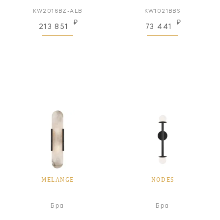
KW2016BZ-ALB
KW1021BBS
₽
₽
213 851
73 441
MELANGE
NODES
Бра
Бра