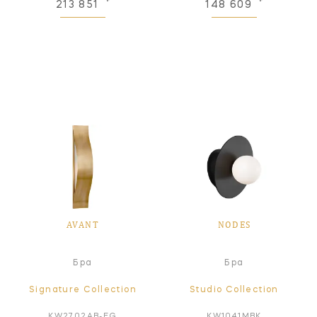
213 851
148 609
AVANT
NODES
Бра
Бра
Signature Collection
Studio Collection
KW2702AB-FG
KW1041MBK