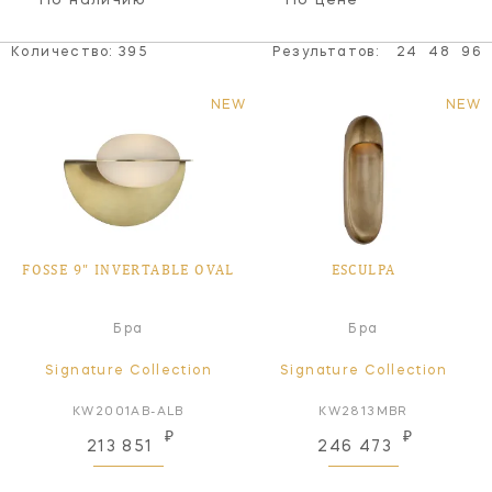
По наличию
По цене
Количество:
395
Результатов:
24
48
96
NEW
NEW
FOSSE 9" INVERTABLE OVAL
ESCULPA
Бра
Бра
Signature Collection
Signature Collection
KW2001AB-ALB
KW2813MBR
₽
₽
213 851
246 473