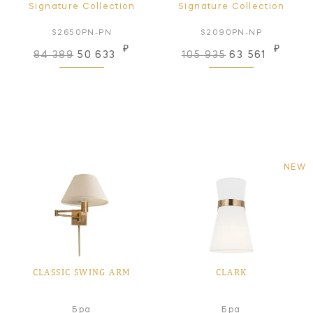
Signature Collection
Signature Collection
S2650PN-PN
S2090PN-NP
₽
₽
84 389
50 633
105 935
63 561
NEW
CLASSIC SWING ARM
CLARK
Бра
Бра