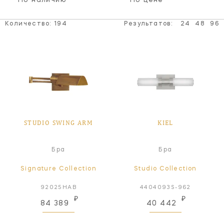
По наличию
По цене
Количество:
194
Результатов:
24
48
96
STUDIO SWING ARM
KIEL
Бра
Бра
Signature Collection
Studio Collection
92025HAB
4404093S-962
₽
₽
84 389
40 442