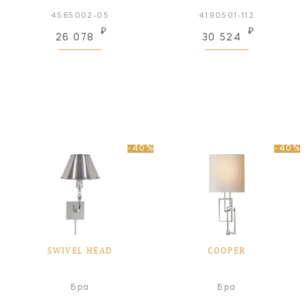
4565002-05
4190501-112
₽
₽
26 078
30 524
-40%
-40%
SWIVEL HEAD
COOPER
Бра
Бра