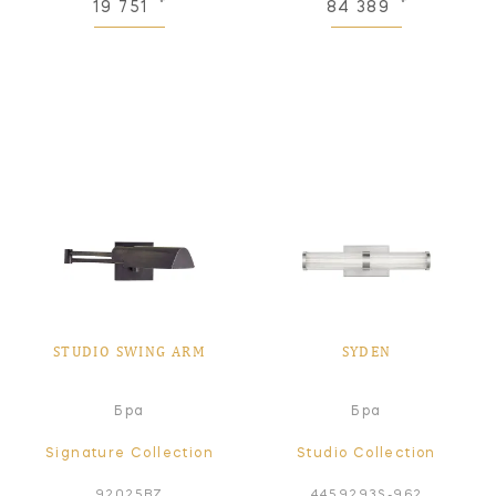
19 751
84 389
STUDIO SWING ARM
SYDEN
Бра
Бра
Signature Collection
Studio Collection
92025BZ
4459293S-962