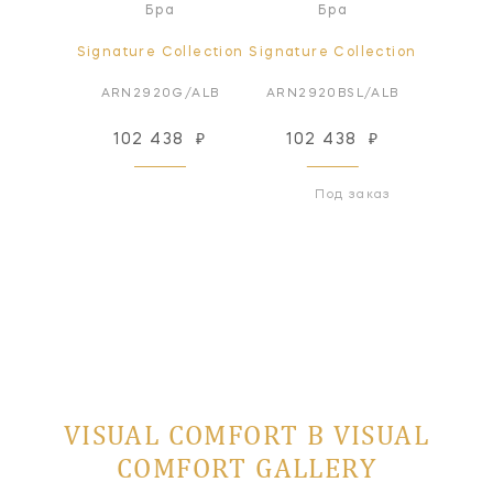
а
Бра
Бра
ollection
Signature Collection
Signature Collection
Signatur
G/ALB
ARN2920G/ALB
ARN2920BSL/ALB
ARN29
29
₽
102 438
₽
102 438
₽
189
 заказ
Под заказ
VISUAL COMFORT В VISUAL
COMFORT GALLERY