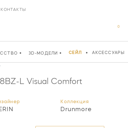
КОНТАКТЫ
0
•
•
•
СЕЙЛ
АКСЕССУАРЫ
УССТВО
3D-МОДЕЛИ
L
8BZ-L
Visual Comfort
изайнер
Коллекция
ERIN
Drunmore