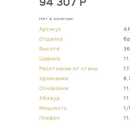
94 307 Р
Нет в наличии
Артикул
A
Отделка
бр
Высота
36
Ширина
11
Расстояние от стены
17
Удлинение
6.
Основание
11
Абажур
11
Мощность
1/
Плафон
11