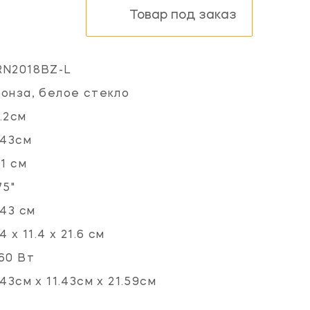
Товар под заказ
RN2018BZ-L
онза, белое стекло
.2см
.43см
.1 см
75"
.43 см
.4 x 11.4 x 21.6 см
60 Вт
.43см x 11.43см x 21.59см