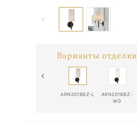
Варианты отделки
18BZ /
ARN2018HAB /
ARN2018BZ-L
ARN2018BZ-
-WG
CG-L
WG