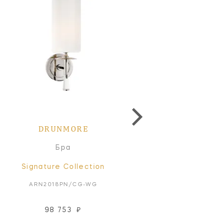
DRUNMORE
DRUNMORE
Бра
Бра
Signature Collection
Signature Collectio
ARN2018PN/CG-WG
ARN2018PN/CG-L
98 753
₽
98 753
₽