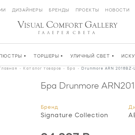
ИИ
ДИЗАЙНЕРЫ
БРЕНДЫ
ПРОЕКТЫ
НОВОСТИ
V
C
G
ISUAL
OMFORT
ALLERY
ГАЛЕРЕЯ
СВЕТА
•
•
•
ЛЮСТРЫ
ТОРШЕРЫ
УЛИЧНЫЙ СВЕТ
ИСК
Главная
-
Каталог товаров
-
Бра
-
Drunmore ARN 2018BZ-
Бра Drunmore
ARN201
Бренд
Д
Signature Collection
A