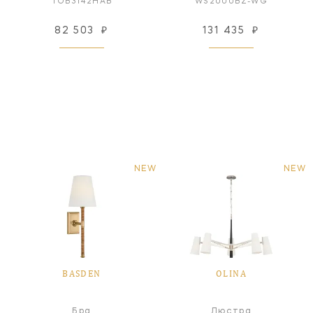
TOB3142HAB
WS2000BZ-WG
82 503
₽
131 435
₽
NEW
NEW
BASDEN
OLINA
Бра
Люстра