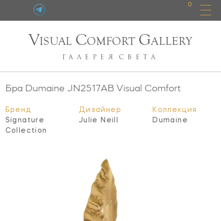
0
V
C
G
ISUAL
OMFORT
ALLERY
ГАЛЕРЕЯ
СВЕТА
Бра Dumaine
JN2517AB
Visual Comfort
Бренд
Дизайнер
Коллекция
Signature
Julie Neill
Dumaine
Collection