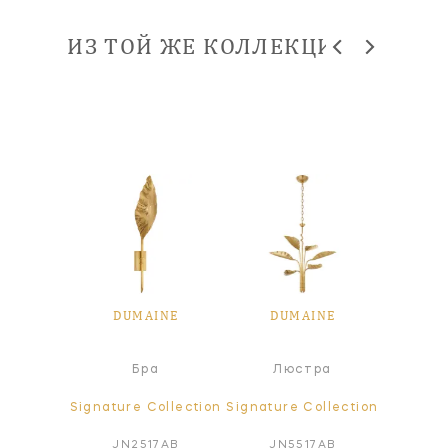
ИЗ ТОЙ ЖЕ КОЛЛЕКЦИИ
INE
DUMAINE
DUMAINE
DU
а
Бра
Люстра
Л
ollection
Signature Collection
Signature Collection
Signatur
7PN
JN2517AB
JN5517AB
JN