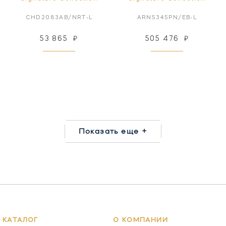
CHD2083AB/NRT-L
ARN5345PN/EB-L
53 865
₽
505 476
₽
Показать еще +
КАТАЛОГ
О КОМПАНИИ