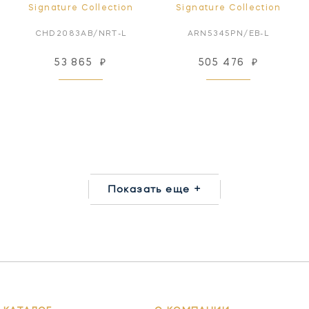
Signature Collection
Signature Collection
CHD2083AB/NRT-L
ARN5345PN/EB-L
53 865
₽
505 476
₽
Показать еще +