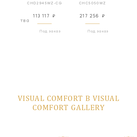
WZ-CG
CHD2945WZ-CG
CHC5050WZ
CHC
113 117
₽
217 256
₽
217
оизводства
Под заказ
Под заказ
VISUAL COMFORT В VISUAL
COMFORT GALLERY