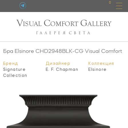
0
V
C
G
ISUAL
OMFORT
ALLERY
ГАЛЕРЕЯ
СВЕТА
Бра Elsinore
CHD2948BLK-CG
Visual Comfort
Бренд
Дизайнер
Коллекция
Signature
E. F. Chapman
Elsinore
Collection