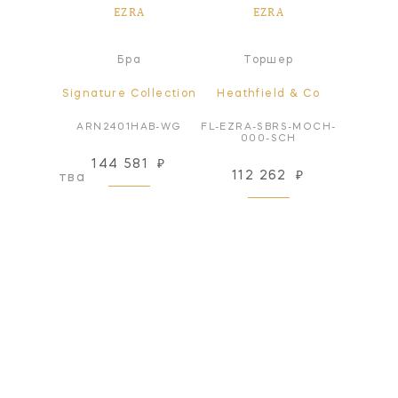
A
EZRA
EZRA
а
Бра
Торшер
ollection
Signature Collection
Heathfield & Co
Signatur
HAB-WG
ARN2401HAB-WG
FL-EZRA-SBRS-MOCH-
ARN2
000-SCH
144 581
₽
144
112 262
₽
оизводства