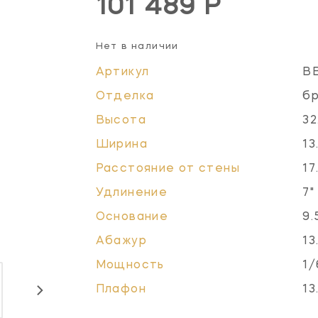
101 489 Р
Нет в наличии
Артикул
B
Отделка
бр
Высота
32
Ширина
13
Расстояние от стены
17
Удлинение
7"
Основание
9.
Абажур
13
Мощность
1/
Плафон
13