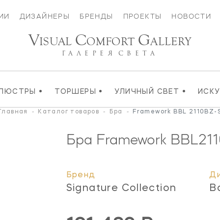
ИИ
ДИЗАЙНЕРЫ
БРЕНДЫ
ПРОЕКТЫ
НОВОСТИ
V
C
G
ISUAL
OMFORT
ALLERY
ГАЛЕРЕЯ
СВЕТА
•
•
•
ЛЮСТРЫ
ТОРШЕРЫ
УЛИЧНЫЙ СВЕТ
ИСК
Главная
-
Каталог товаров
-
Бра
-
Framework BBL 2110BZ-
Бра Framework
BBL211
Бренд
Д
Signature Collection
B