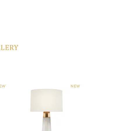
LLERY
EW
NEW