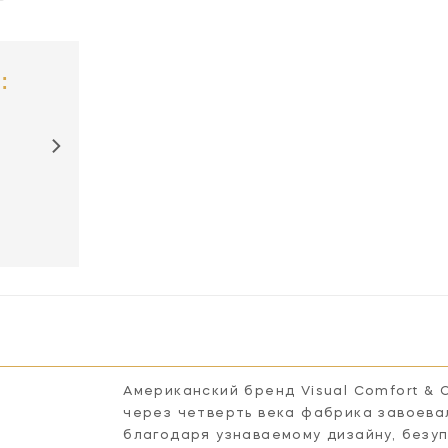
:
BBL2110SB-S
BBL2110SS-S
Американский бренд Visual Comfort & 
через четверть века фабрика завоева
благодаря узнаваемому дизайну, безу