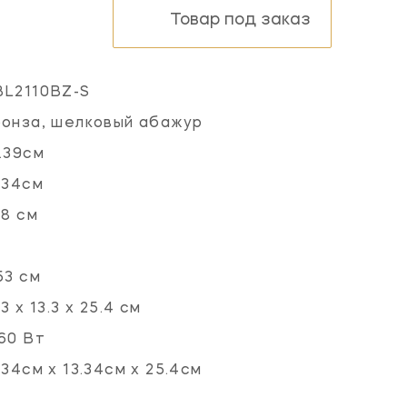
Товар под заказ
BL2110BZ-S
онза, шелковый абажур
.39см
.34см
.8 см
53 см
.3 x 13.3 x 25.4 см
60 Вт
.34см x 13.34см x 25.4см