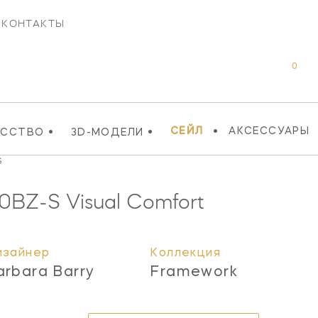
КОНТАКТЫ
0
•
•
•
СЕЙЛ
АКСЕССУАРЫ
УССТВО
3D-МОДЕЛИ
S
0BZ-S
Visual Comfort
изайнер
Коллекция
arbara Barry
Framework