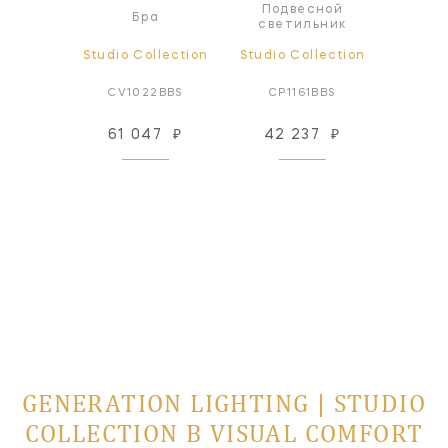
Подвесной
Под
а
Бра
светильник
све
lection
Studio Collection
Studio Collection
Studio
4PN
CV1022BBS
CP1161BBS
CP
48
₽
61 047
₽
42 237
₽
42
 заказ
GENERATION LIGHTING | STUDIO
COLLECTION В VISUAL COMFORT