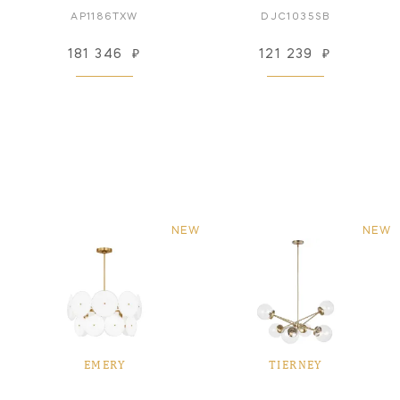
AP1186TXW
DJC1035SB
181 346
₽
121 239
₽
NEW
NEW
EMERY
TIERNEY