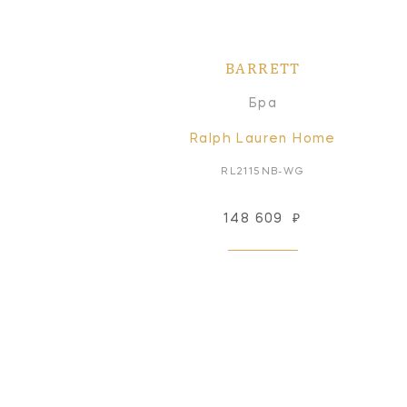
BARRETT
Бра
Ralph Lauren Home
RL2115NB-WG
148 609
₽