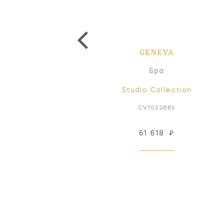
GENEVA
GENEVA
Бра
Бра
Studio Collection
Studio Collection
CV1024PN
CV1022BBS
101 489
₽
61 618
₽
Под заказ