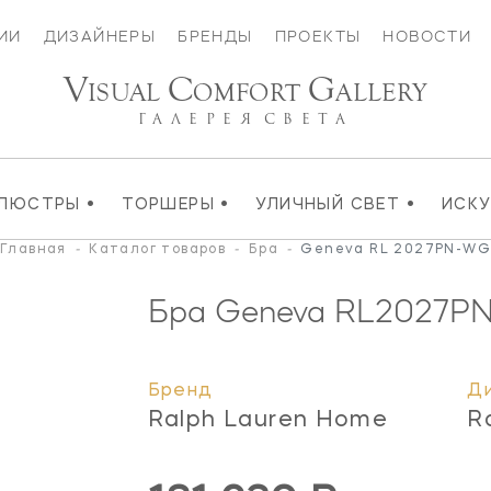
ИИ
ДИЗАЙНЕРЫ
БРЕНДЫ
ПРОЕКТЫ
НОВОСТИ
V
C
G
ISUAL
OMFORT
ALLERY
ГАЛЕРЕЯ
СВЕТА
•
•
•
ЛЮСТРЫ
ТОРШЕРЫ
УЛИЧНЫЙ СВЕТ
ИСК
Главная
-
Каталог товаров
-
Бра
-
Geneva RL 2027PN-WG
Бра Geneva
RL2027P
Бренд
Д
Ralph Lauren Home
R