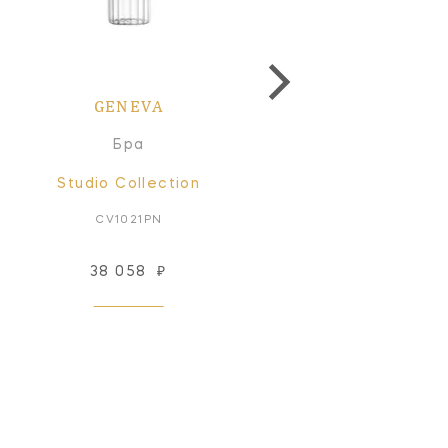
GENEVA
GENEVA
Бра
Бра
Studio Collection
Studio Collection
CV1021PN
CV1022PN
38 058
₽
61 618
₽