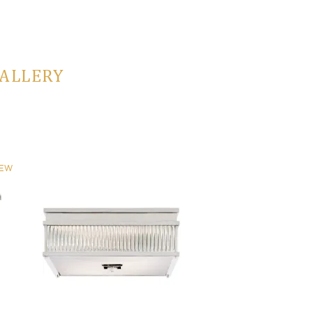
GALLERY
EW