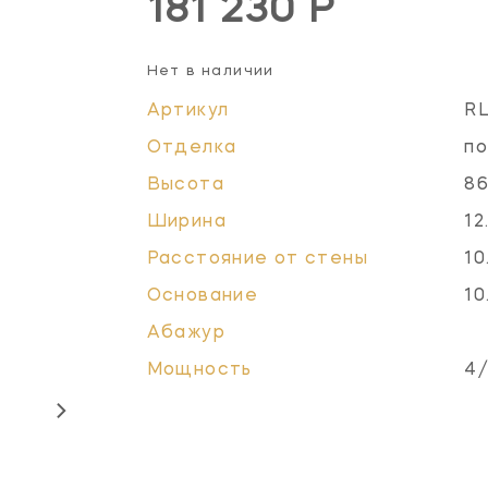
181 230 Р
Нет в наличии
Артикул
R
Отделка
по
Высота
86
Ширина
12
Расстояние от стены
10
Основание
10
Абажур
Мощность
4/