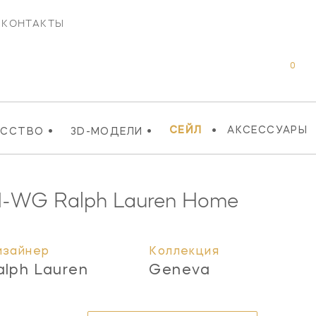
КОНТАКТЫ
0
•
•
•
СЕЙЛ
АКСЕССУАРЫ
УССТВО
3D-МОДЕЛИ
N-WG
Ralph Lauren Home
изайнер
Коллекция
alph Lauren
Geneva