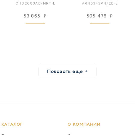
CHD2083AB/NRT-L
ARN5345PN/EB-L
53 865
₽
505 476
₽
Показать еще +
КАТАЛОГ
О КОМПАНИИ