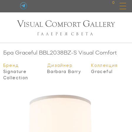
0
V
C
G
ISUAL
OMFORT
ALLERY
ГАЛЕРЕЯ
СВЕТА
Бра Graceful
BBL2038BZ-S
Visual Comfort
Бренд
Дизайнер
Коллекция
Signature
Barbara Barry
Graceful
Collection