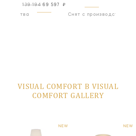
139 194
69 597
₽
оизводства
Снят с производства
Снят с
VISUAL COMFORT В VISUAL
COMFORT GALLERY
NEW
NEW