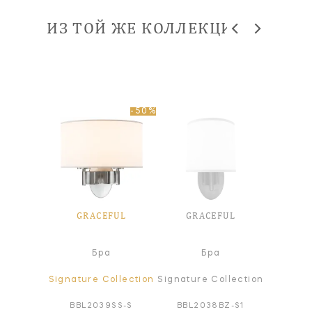
ИЗ ТОЙ ЖЕ КОЛЛЕКЦИИ
-50%
FUL
GRACEFUL
GRACEFUL
GR
а
Бра
Бра
ollection
Signature Collection
Signature Collection
Signatur
PWT-S
BBL2039SS-S
BBL2038BZ-S1
BBL2