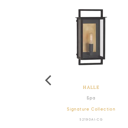
HALLE
HALLE
Фонарь
Бра
Signature Collection
Signature Collection
S5196AI-CG
S2190AI-CG