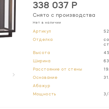
338 037 Р
Снято с производства
Нет в наличии
Артикул
S2
Отделка
со
с
Высота
45
Ширина
63
Расстояние от стены
19
Основание
31
Абажур
Мощность
3/