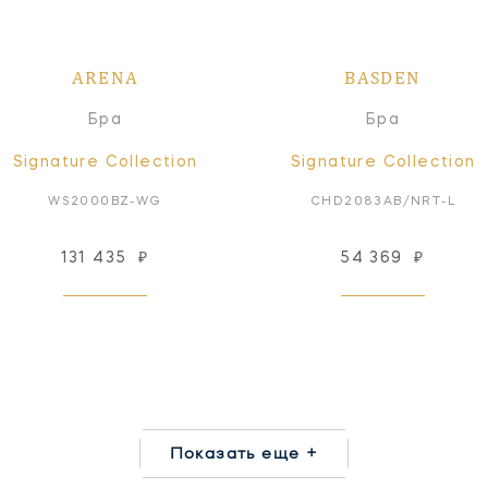
ARENA
BASDEN
Бра
Бра
Signature Collection
Signature Collection
WS2000BZ-WG
CHD2083AB/NRT-L
131 435
₽
54 369
₽
Показать еще +