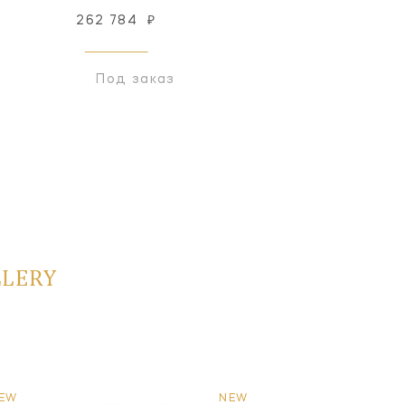
262 784
₽
393 269
₽
Под заказ
Под заказ
LLERY
EW
NEW