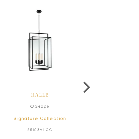
HALLE
HALLE
Фонарь
Линейный светильн
Signature Collection
Signature Collectio
S5193AI-CG
S5195AI-CG