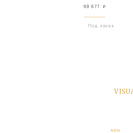
99 677
₽
Снят с производства
Под заказ
VISU
NEW