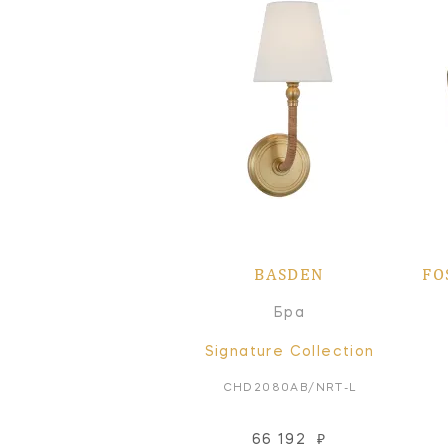
BASDEN
FO
Бра
Signature Collection
CHD2080AB/NRT-L
66 192
₽