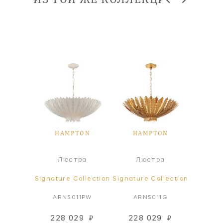
TON
HAMPTON
HAMPTON
HA
ра
Люстра
Люстра
ollection
Signature Collection
Signature Collection
Signatur
15PW
ARN5011PW
ARN5011G
AR
228 029
₽
228 029
₽
73