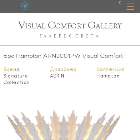
0
V
C
G
ISUAL
OMFORT
ALLERY
ГАЛЕРЕЯ
СВЕТА
Бра Hampton
ARN2001PW
Visual Comfort
Бренд
Дизайнер
Коллекция
Signature
AERIN
Hampton
Collection