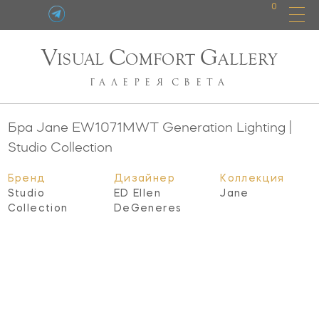
0
V
C
G
ISUAL
OMFORT
ALLERY
ГАЛЕРЕЯ
СВЕТА
Бра Jane
EW1071MWT
Generation Lighting |
Studio Collection
Бренд
Дизайнер
Коллекция
Studio
ED Ellen
Jane
Collection
DeGeneres