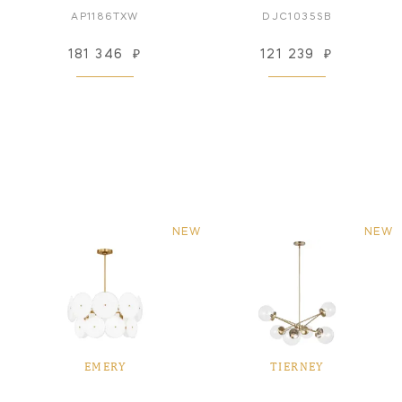
AP1186TXW
DJC1035SB
181 346
₽
121 239
₽
NEW
NEW
EMERY
TIERNEY