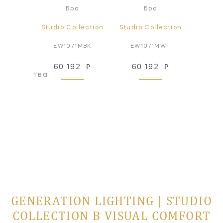
Пот
а
Бра
Бра
све
ollection
Studio Collection
Studio Collection
Studio
AB-NP
EW1071MBK
EW1071MWT
EF1
66 434
60 192
₽
60 192
₽
оизводства
GENERATION LIGHTING | STUDIO
COLLECTION В VISUAL COMFORT