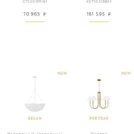
CT1201PRW1
KST1031BBS1
70 965
₽
161 595
₽
NEW
NEW
KELAN
PORTEAU