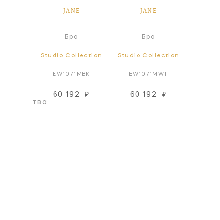
E
JANE
JANE
Пот
а
Бра
Бра
све
ollection
Studio Collection
Studio Collection
Studio
AB-NP
EW1071MBK
EW1071MWT
EF1
66 434
60 192
₽
60 192
₽
оизводства