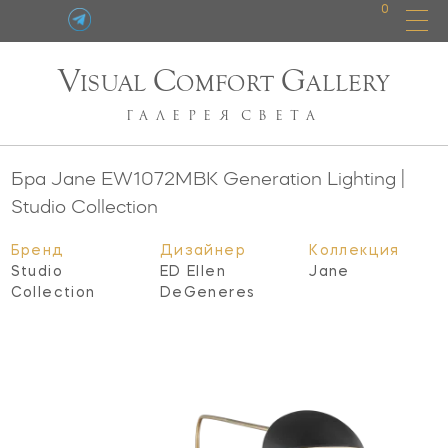
0
V
C
G
ISUAL
OMFORT
ALLERY
ГАЛЕРЕЯ
СВЕТА
Бра Jane
EW1072MBK
Generation Lighting |
Studio Collection
Бренд
Дизайнер
Коллекция
Studio
ED Ellen
Jane
Collection
DeGeneres